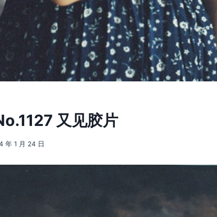
o.1127 又见胶片
4 年 1 月 24 日