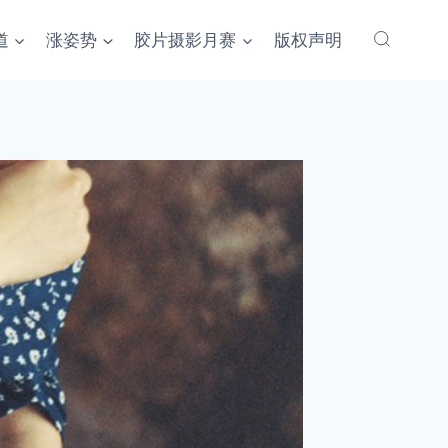
道
涨姿势
胶片摄影月赛
版权声明