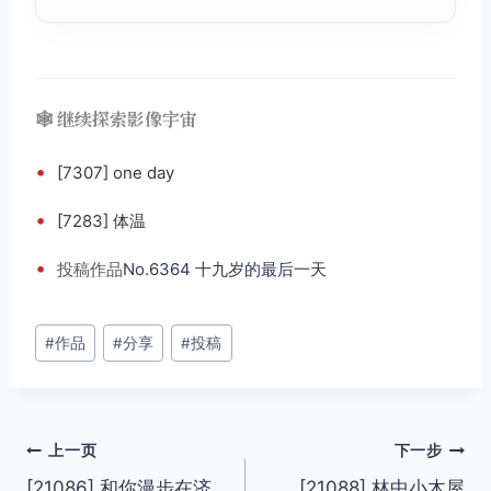
🕸️ 继续探索影像宇宙
•
[7307] one day
•
[7283] 体温
•
投稿
作品
No.6364 十九岁的最后一天
文
#
作品
#
分享
#
投稿
章
标
签：
文
上一页
下一步
[21086] 和你漫步在济
[21088] 林中小木屋