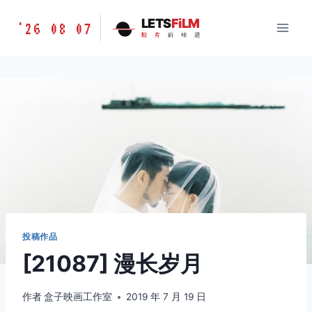
跳
胶
LETS
FiLM
'26 08 07
到
胶
片
的
味
道
片
内
的
容
味
道
LETSFILM
投稿作品
[21087] 漫长岁月
作者
盒子映画工作室
2019 年 7 月 19 日