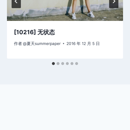
[10216] 无状态
作者
@夏天summerpaper
2016 年 12 月 5 日