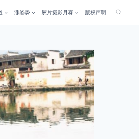
道
涨姿势
胶片摄影月赛
版权声明