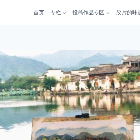
首页
专栏
投稿作品专区
胶片的味