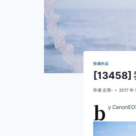
投稿作品
[13458
作者
左简-
2017 年 
b
y CanonEO