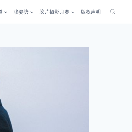
道
涨姿势
胶片摄影月赛
版权声明