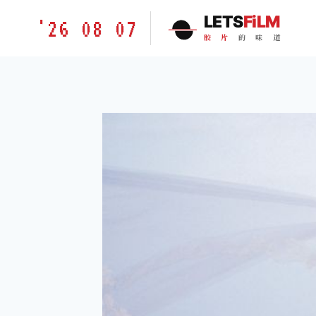
跳
胶
LETS
FiLM
'26 08 07
到
片
胶
片
的
味
道
内
的
容
味
道
LETSFILM