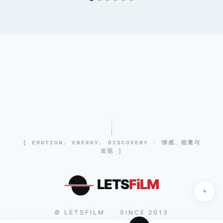
[ EMOTION, ENERGY, DISCOVERY · 情感、能量与
发现 ]
LETS
FiLM
© LETSFILM
SINCE 2013
|