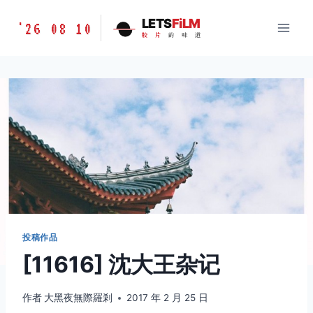
跳
胶
LETS
FiLM
'26 08 10
到
胶
片
的
味
道
片
内
的
容
味
道
LETSFILM
投稿作品
[11616] 沈大王杂记
作者
大黑夜無際羅剎
2017 年 2 月 25 日