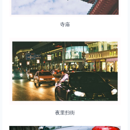
寺庙
夜里扫街