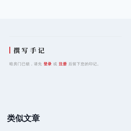
章
导
航
撰 写 手 记
暗房门已锁，请先
登录
或
注册
后留下您的印记。
类似文章