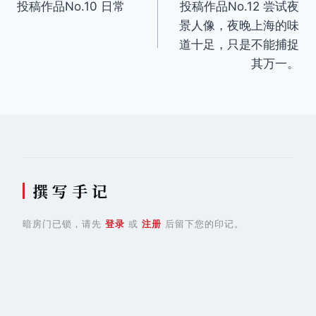
投稿作品No.10 日常
投稿作品No.12 尝试夜
章
景人像，夜晚上海的味
导
道十足，只是不能捕捉
其万一。
航
撰 写 手 记
暗房门已锁，请先
登录
或
注册
后留下您的印记。