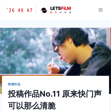
跳
胶
LETS
FiLM
'26 08 07
到
胶
片
的
味
道
片
内
的
容
味
道
LETSFILM
投稿作品
投稿作品No.11 原来快门声
可以那么清脆