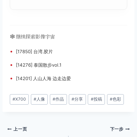
🕸️ 继续探索影像宇宙
•
[17850] 台湾.胶片
•
[14276] 泰国散步vol.1
•
[14201] 人山人海 边走边爱
文
#
X700
#
人像
#
作品
#
分享
#
投稿
#
色彩
章
标
签：
文
上一页
下一步