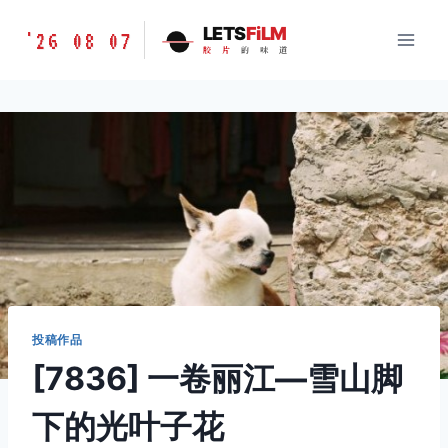
跳
胶
LETS
FiLM
'26 08 07
到
胶
片
的
味
道
片
内
的
容
味
道
LETSFILM
投稿作品
[7836] 一卷丽江—雪山脚
下的光叶子花