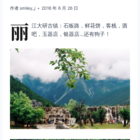
作者
smiley_j
2016 年 6 月 26 日
丽
江大研古镇：石板路，鲜花饼，客栈，酒
吧，玉器店，银器店…还有狗子！