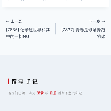
签：
文
上一页
下一步
[7835] 记录这世界和其
[7837] 青春是球场奔跑
章
中的一切NG
的你
导
航
撰 写 手 记
暗房门已锁，请先
登录
或
注册
后留下您的印记。