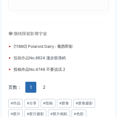
🕸️ 继续探索影像宇宙
•
[11860] Polaroid Dairy : 葡西即影
•
投稿
作品
No.6624 漫步鼓浪屿
•
投稿作品No.4746 不要说话.2
页数：
1
2
文
#
作品
#
分享
#
投稿
#
胶卷
#
胶卷摄影
章
#
胶片
#
胶片摄影
#
胶片相机
#
色彩
标