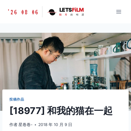
跳
胶
LETS
FiLM
'26 08 06
到
胶
片
的
味
道
片
内
的
容
味
道
LETSFILM
投稿作品
[18977] 和我的猫在一起
作者
星卷卷-
2018 年 10 月 9 日