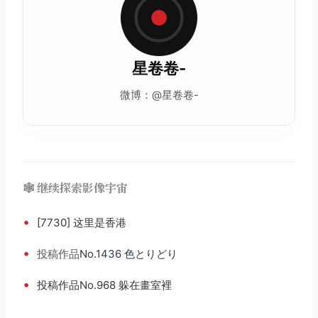
星卷卷-
微博：@星卷卷-
🕸️ 继续探索影像宇宙
•
[7730] 这里是香港
•
投稿
作品
No.1436 色とりどり
•
投稿作品No.968 躲在畫室裡