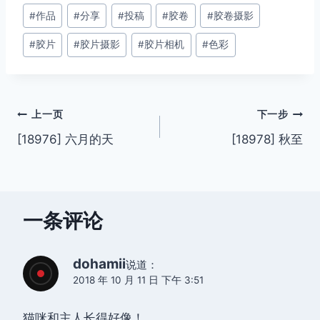
文
#
作品
#
分享
#
投稿
#
胶卷
#
胶卷摄影
章
#
胶片
#
胶片摄影
#
胶片相机
#
色彩
标
签：
文
上一页
下一步
[18976] 六月的天
[18978] 秋至
章
导
航
一条评论
dohamii
说道：
2018 年 10 月 11 日 下午 3:51
猫咪和主人长得好像！