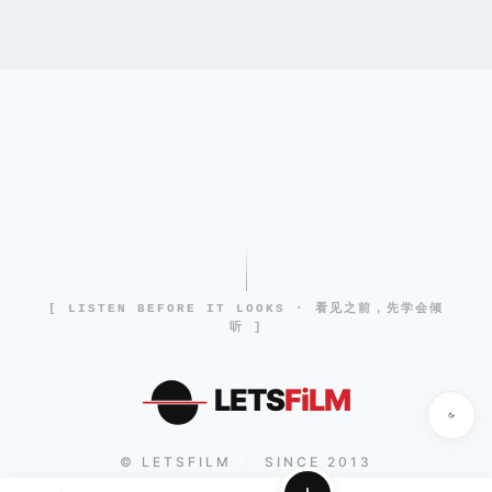
[ LISTEN BEFORE IT LOOKS · 看见之前，先学会倾
听 ]
LETS
FiLM
© LETSFILM
SINCE 2013
|