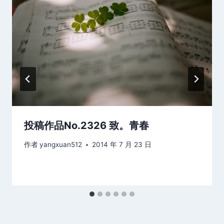
投稿作品No.2326 致。青春
作者
yangxuan512
2014 年 7 月 23 日