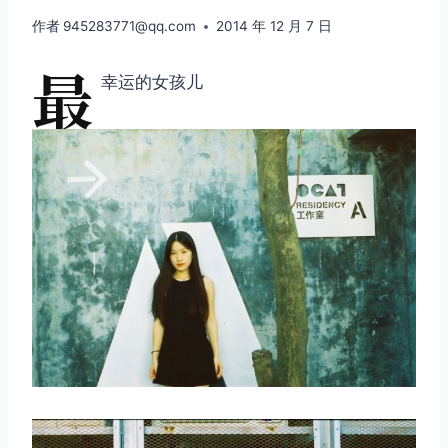
作者
945283771@qq.com
2014 年 12 月 7 日
最
幸运的女孩儿