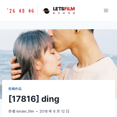
跳
胶
LETS
FiLM
'26 08 06
到
胶
片
的
味
道
片
内
的
容
味
道
LETSFILM
投稿作品
[17816] ding
作者
kinder_film
2018 年 6 月 12 日