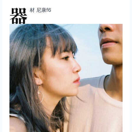
器
材 尼康f6