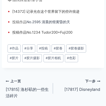
•
[14372] 记录光在这个世界留下的些许痕迹
•
投稿
作品
No.2595 清晨的馆黄昏的天
•
投稿作品No.1234 Tudor200+Fuji200
文
#
作品
#
分享
#
投稿
#
胶卷
#
胶卷摄影
章
#
胶片
#
胶片摄影
#
胶片相机
#
色彩
标
签：
文
上一页
下一步
[17815] 洛杉矶的一些生
[17817] Disneyland
章
活碎片
导