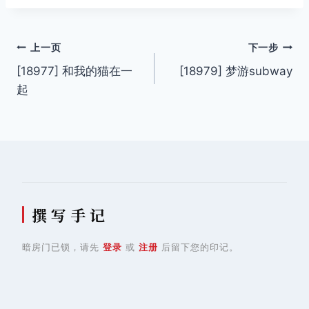
文
上一页
下一步
[18977] 和我的猫在一
[18979] 梦游subway
章
起
导
航
撰 写 手 记
暗房门已锁，请先
登录
或
注册
后留下您的印记。