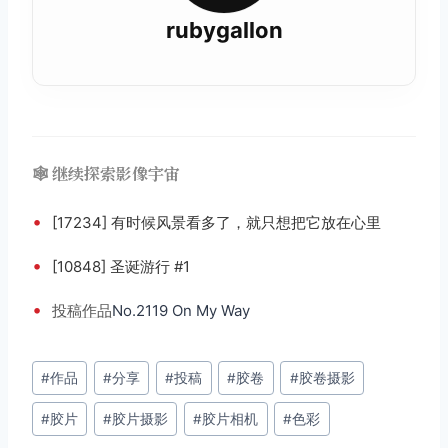
rubygallon
🕸️ 继续探索影像宇宙
•
[17234] 有时候风景看多了，就只想把它放在心里
•
[10848] 圣诞游行 #1
•
投稿
作品
No.2119 On My Way
文
#
作品
#
分享
#
投稿
#
胶卷
#
胶卷摄影
章
#
胶片
#
胶片摄影
#
胶片相机
#
色彩
标
签：