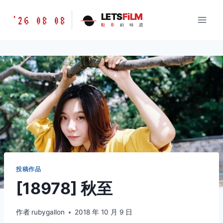
跳
胶
LETS
FiLM
'26 08 08
到
胶
片
的
味
道
片
内
的
容
味
道
LETSFILM
投稿作品
[18978] 秋至
作者
rubygallon
2018 年 10 月 9 日