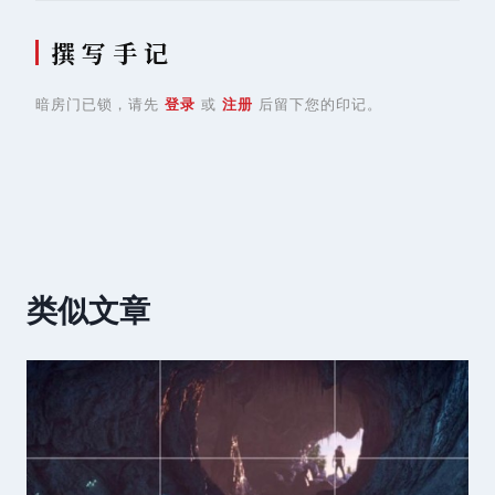
撰 写 手 记
暗房门已锁，请先
登录
或
注册
后留下您的印记。
类似文章