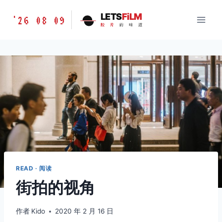
跳
胶
LETS
FiLM
'26 08 09
到
胶
片
的
味
道
片
内
的
容
味
道
LETSFILM
READ · 阅读
街拍的视角
作者
Kido
2020 年 2 月 16 日