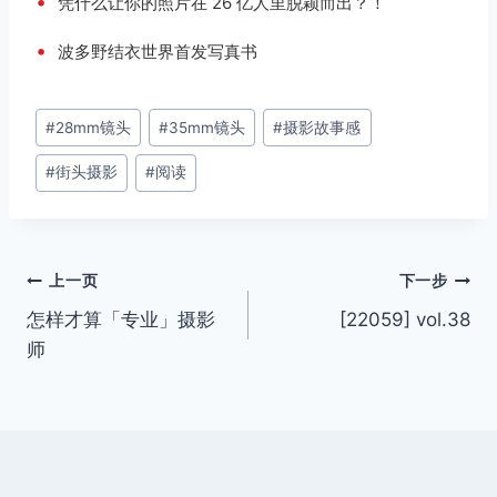
•
凭什么让你的照片在 26 亿人里脱颖而出？！
•
波多野结衣世界首发写真书
文
#
28mm镜头
#
35mm镜头
#
摄影故事感
章
#
街头摄影
#
阅读
标
签：
文
上一页
下一步
怎样才算「专业」摄影
[22059] vol.38
章
师
导
航