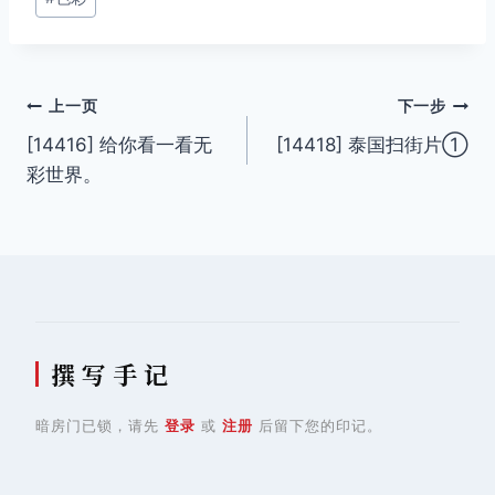
文
上一页
下一步
[14416] 给你看一看无
[14418] 泰国扫街片①
章
彩世界。
导
航
撰 写 手 记
暗房门已锁，请先
登录
或
注册
后留下您的印记。