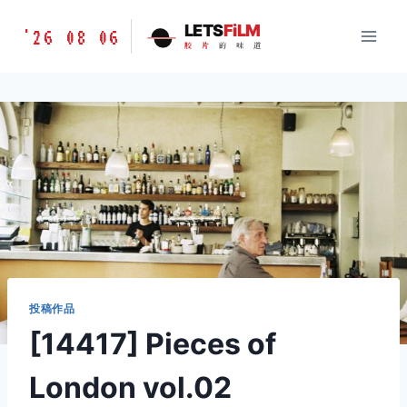
跳
胶
LETS
FiLM
'26 08 06
到
胶
片
的
味
道
片
内
的
容
味
道
LETSFILM
投稿作品
[14417] Pieces of
London vol.02