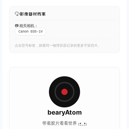
影像器材档案
📷 相关相机：
Canon EOS-1V
点击型号标签，探索同一物理容器记录的更多宇宙切片。
bearyAtom
带着
胶片
看看世界 ₍•͈˽•͈₎