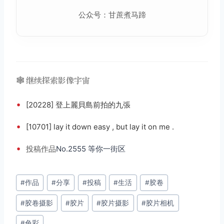
公众号：甘蔗煮马蹄
🕸️ 继续探索影像宇宙
•
[20228] 登上麗貝島前拍的九張
•
[10701] lay it down easy , but lay it on me .
•
投稿
作品
No.2555 等你一街区
文
#
作品
#
分享
#
投稿
#
生活
#
胶卷
章
#
胶卷摄影
#
胶片
#
胶片摄影
#
胶片相机
标
签：
#
色彩