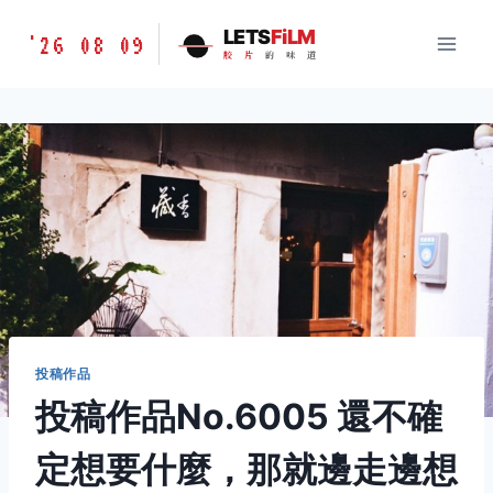
跳
胶
LETS
FiLM
'26 08 09
到
胶
片
的
味
道
片
内
的
容
味
道
LETSFILM
投稿作品
投稿作品No.6005 還不確
定想要什麼，那就邊走邊想