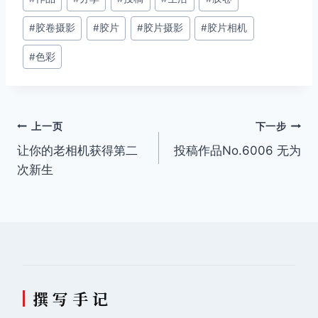
章
#
胶卷摄影
#
胶片
#
胶片摄影
#
胶片相机
标
签：
#
色彩
文
上一页
下一步
让你的老相机获得第二
投稿作品No.6006 无为
章
次新生
导
航
撰 写 手 记