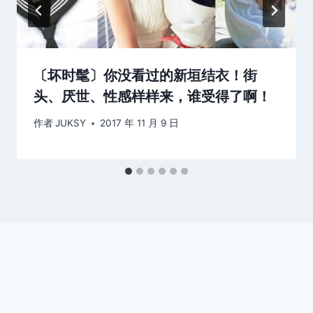
〔坏时髦〕你没看过的新垣结衣！街
头、厌世、性感样样来，谁受得了啊！
作者
JUKSY
2017 年 11 月 9 日