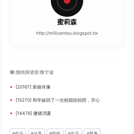
蜜莉森
http://millicentsu.blogspot.tw
🕸️ 继续探索影像宇宙
•
[20167] 新娘肖像
•
[15270] 和学妹回了一次校园拍拍照，开心
•
[14476] 傻猪消夏
文
#
作品
#
分享
#
投稿
#
生活
#
胶卷