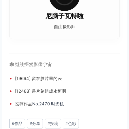
尼脑子瓦特啦
自由摄影师
🕸️ 继续探索影像宇宙
•
[19694] 留在胶片里的云
•
[12488] 是片刻组成永恒啊
•
投稿
作品
No.2470 时光机
文
#
作品
#
分享
#
投稿
#
色彩
章