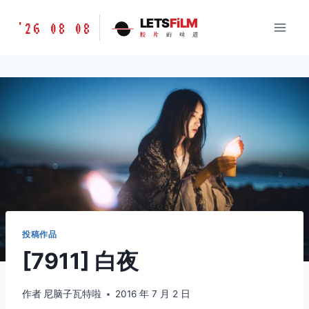
跳
胶
LETS
FiLM
'26 08 08
到
胶
片
的
味
道
片
内
的
容
味
道
LETSFILM
投稿作品
[7911] 白夜
作者
尼脑子瓦特啦
2016 年 7 月 2 日