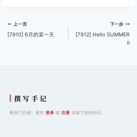
标
签：
文
上一页
下一步
[7910] 6月的某一天
[7912] Hello SUMMER
章
Ⅱ
导
航
撰 写 手 记
暗房门已锁，请先
登录
或
注册
后留下您的印记。