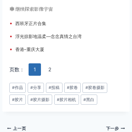
🕸️ 继续探索影像宇宙
•
西班牙正片合集
•
浮光掠影地温柔—念念真情之台湾
•
香港–重庆大厦
页数：
1
2
文
#
作品
#
分享
#
投稿
#
胶卷
#
胶卷摄影
章
#
胶片
#
胶片摄影
#
胶片相机
#
黑白
标
签：
文
上一页
下一步