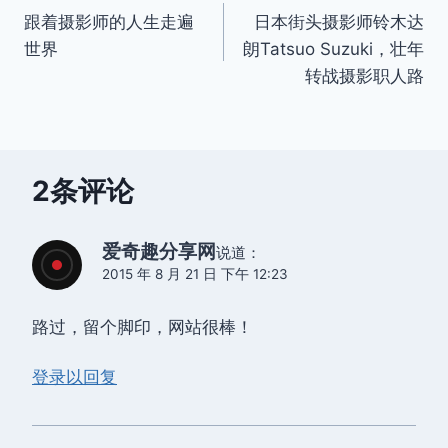
跟着摄影师的人生走遍
日本街头摄影师铃木达
章
世界
朗Tatsuo Suzuki，壮年
导
转战摄影职人路
航
2条评论
爱奇趣分享网
说道：
2015 年 8 月 21 日 下午 12:23
路过，留个脚印，网站很棒！
登录以回复