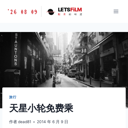
跳
胶
LETS
FiLM
'26 08 09
到
胶
片
的
味
道
片
内
的
容
味
道
LETSFILM
旅行
天星小轮免费乘
作者
dead81
2014 年 6 月 9 日