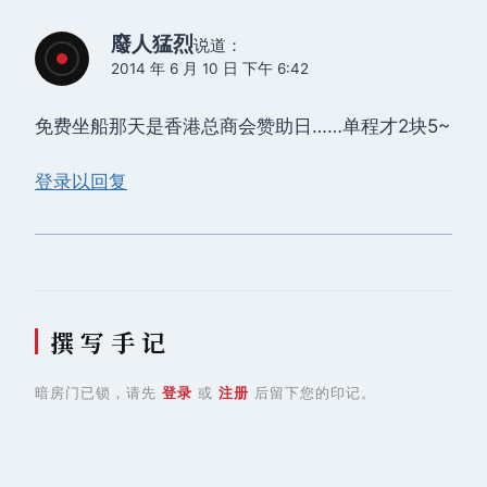
廢人猛烈
说道：
2014 年 6 月 10 日 下午 6:42
免费坐船那天是香港总商会赞助日……单程才2块5~
登录以回复
撰 写 手 记
暗房门已锁，请先
登录
或
注册
后留下您的印记。