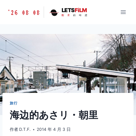
跳
胶
LETS
FiLM
'26 08 08
到
胶
片
的
味
道
片
内
的
容
味
道
LETSFILM
旅行
海边的あさリ・朝里
作者
D.T.F.
2014 年 4 月 3 日