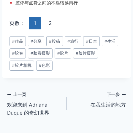
•
差评与点赞之间的不靠谱越南行
页数：
1
2
文
#
作品
#
分享
#
投稿
#
旅行
#
日本
#
生活
章
#
胶卷
#
胶卷摄影
#
胶片
#
胶片摄影
标
签：
#
胶片相机
#
色彩
文
上一页
下一步
欢迎来到 Adriana
在我生活的地方
章
Duque 的奇幻世界
导