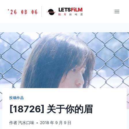
跳
胶
LETS
FiLM
'26 08 06
到
胶
片
的
味
道
片
内
的
容
味
道
LETSFILM
投稿作品
[18726] 关于你的眉
作者
汽水口味
2018 年 9 月 9 日