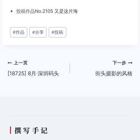
•
投稿
作品
No.2105 又是这片海
文
#
作品
#
分享
#
投稿
章
标
签：
文
上一页
下一步
[18725] 8月·深圳码头
街头摄影的风格
章
导
航
撰 写 手 记