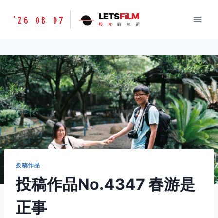
跳
胶
LETS
FiLM
'26 08 07
到
胶
片
的
味
道
片
内
的
容
味
道
LETSFILM
投稿作品
投稿作品No.4347 春游是
正事