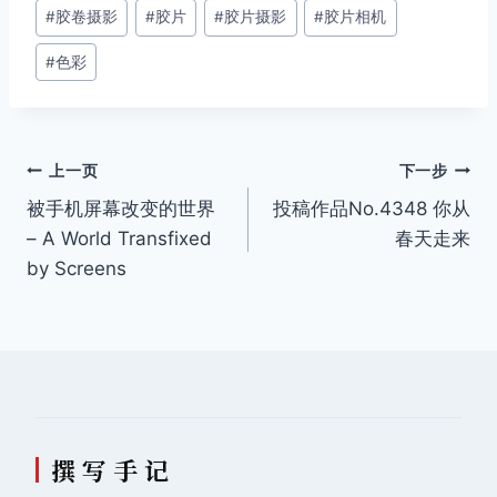
#
胶卷摄影
#
胶片
#
胶片摄影
#
胶片相机
标
签：
#
色彩
文
上一页
下一步
被手机屏幕改变的世界
投稿作品No.4348 你从
章
– A World Transfixed
春天走来
导
by Screens
航
撰 写 手 记