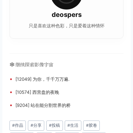
deospers
只是喜欢这种
色彩
，只是爱着这种情怀
🕸️ 继续探索影像宇宙
•
[12049] 为你，千千万万遍.
•
[10574] 西营盘的夜晚
•
[9204] 站在能分割世界的桥
文
#
作品
#
分享
#
投稿
#
生活
#
胶卷
章