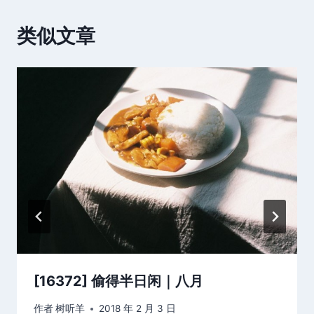
类似文章
[16372] 偷得半日闲｜八月
作者
树听羊
2018 年 2 月 3 日