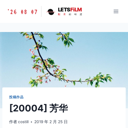
跳
胶
LETS
FiLM
'26 08 07
到
胶
片
的
味
道
片
内
的
容
味
道
LETSFILM
投稿作品
[20004] 芳华
作者
costill
2019 年 2 月 25 日