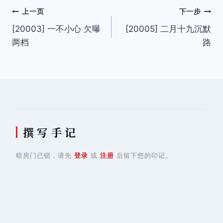
文
上一页
下一步
[20003] 一不小心 欠曝
[20005] 二月十九沉默
章
两档
路
导
航
撰 写 手 记
暗房门已锁，请先
登录
或
注册
后留下您的印记。