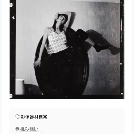
影像器材档案
📷 相关相机：