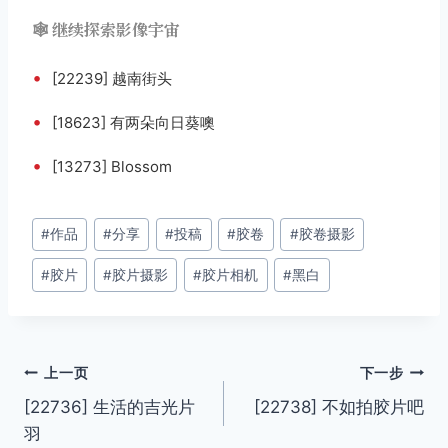
🕸️ 继续探索影像宇宙
•
[22239] 越南街头
•
[18623] 有两朵向日葵噢
•
[13273] Blossom
文
#
作品
#
分享
#
投稿
#
胶卷
#
胶卷摄影
章
#
胶片
#
胶片摄影
#
胶片相机
#
黑白
标
签：
文
上一页
下一步
[22736] 生活的吉光片
[22738] 不如拍胶片吧
章
羽