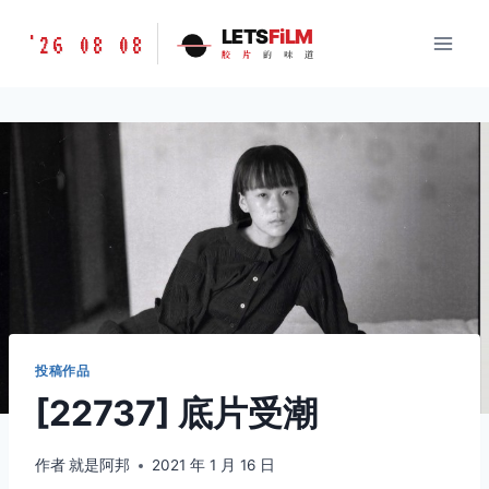
跳
胶
LETS
FiLM
'26 08 08
到
胶
片
的
味
道
片
内
的
容
味
道
LETSFILM
投稿作品
[22737] 底片受潮
作者
就是阿邦
2021 年 1 月 16 日