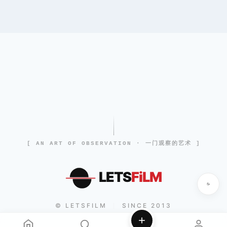
[ AN ART OF OBSERVATION · 一门观察的艺术 ]
LETS
FiLM
© LETSFILM
SINCE 2013
|