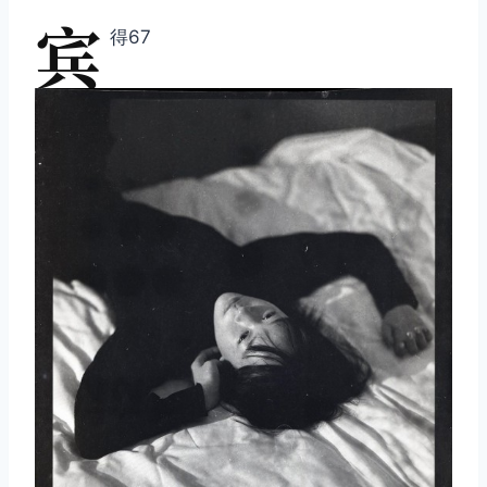
宾
得67