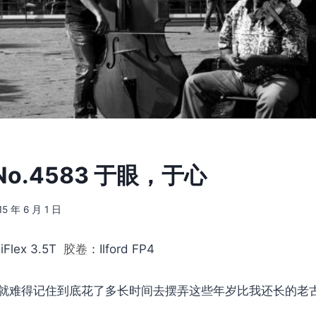
o.4583 于眼，于心
15 年 6 月 1 日
iFlex 3.5T
胶卷
：Ilford FP4
就难得记住到底花了多长时间去摆弄这些年岁比我还长的老