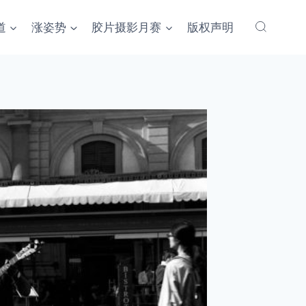
道
涨姿势
胶片摄影月赛
版权声明