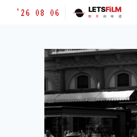
跳
胶
LETS
FiLM
'26 08 06
到
片
胶
片
的
味
道
内
的
容
味
道
LETSFILM