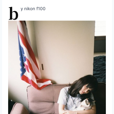
b
y nikon f100