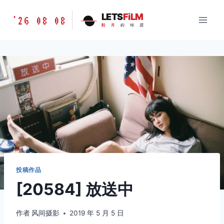
跳
胶
LETS
FiLM
'26 08 08
到
胶
片
的
味
道
片
内
的
容
味
道
LETSFILM
投稿作品
[20584] 放送中
作者
风间摄影
2019 年 5 月 5 日