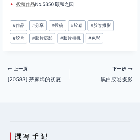
•
投稿
作品
No.5850 颐和之园
文
#
作品
#
分享
#
投稿
#
胶卷
#
胶卷摄影
章
#
胶片
#
胶片摄影
#
胶片相机
#
色彩
标
签：
文
上一页
下一步
[20583] 茅家埠的初夏
黑白胶卷摄影
章
导
航
撰 写 手 记