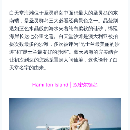
白天堂海滩位于圣灵群岛中面积最大的圣灵岛的东
南端，是圣灵群岛三大必看经典景色之一。晶莹剔
透如蓝色水晶般的海水夹着纯白柔软的硅砂，绵延
海岸长达七公里之遥。白天堂沙滩是澳大利亚被拍
摄次数最多的沙滩，多次被评为“昆士兰最美丽的沙
滩”和“昆士兰最友好的沙滩”。蓝天碧海的完美结合
让初次到达的您感觉置身人间仙境，这也诠释了白
天堂名字的由来。
Hamilton Island | 汉密尔顿岛
取消
搜索