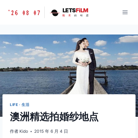
跳
胶
LETS
FiLM
'26 08 07
到
胶
片
的
味
道
片
内
的
容
味
道
LETSFILM
LIFE · 生活
澳洲精选拍婚纱地点
作者
Kido
2015 年 6 月 4 日