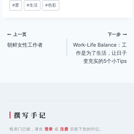
文
#
爱
#
生活
#
色彩
章
标
签：
文
上一页
下一步
朝鲜女性工作者
Work-Life Balance：工
章
作是为了生活，让日子
导
变充实的5个小Tips
航
撰 写 手 记
暗房门已锁，请先
登录
或
注册
后留下您的印记。