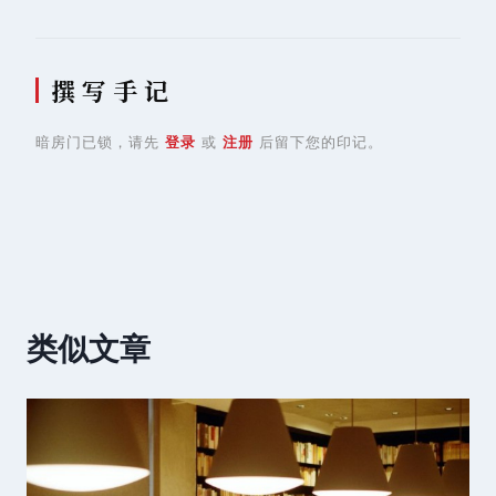
撰 写 手 记
暗房门已锁，请先
登录
或
注册
后留下您的印记。
类似文章