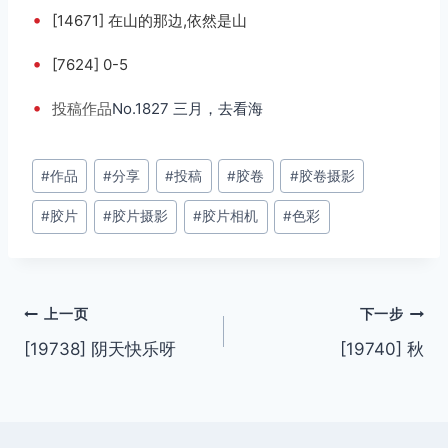
•
[14671] 在山的那边,依然是山
•
[7624] 0-5
•
投稿
作品
No.1827 三月，去看海
文
#
作品
#
分享
#
投稿
#
胶卷
#
胶卷摄影
章
#
胶片
#
胶片摄影
#
胶片相机
#
色彩
标
签：
文
上一页
下一步
[19738] 阴天快乐呀
[19740] 秋
章
导
航