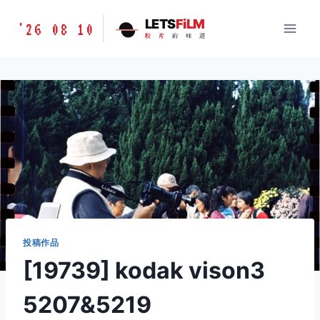
跳
胶
LETS
FiLM
'26 08 10
到
胶
片
的
味
道
片
内
的
容
味
道
LETSFILM
投稿作品
[19739] kodak vison3
5207&5219