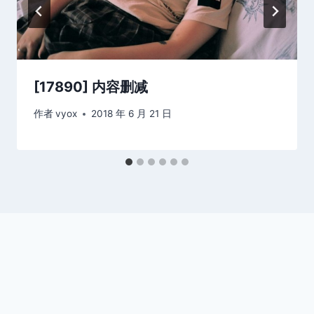
[17890] 内容删减
作者
vyox
2018 年 6 月 21 日