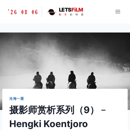
跳
胶
LETS
FiLM
'26 08 06
到
胶
片
的
味
道
片
内
的
容
味
道
LETSFILM
沧海一粟
摄影师赏析系列（9）﹣
Hengki Koentjoro