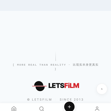
[ MORE REAL THAN REALITY · 比现实本身更真实
]
LETS
FiLM
© LETSFILM
SINCE 2013
|