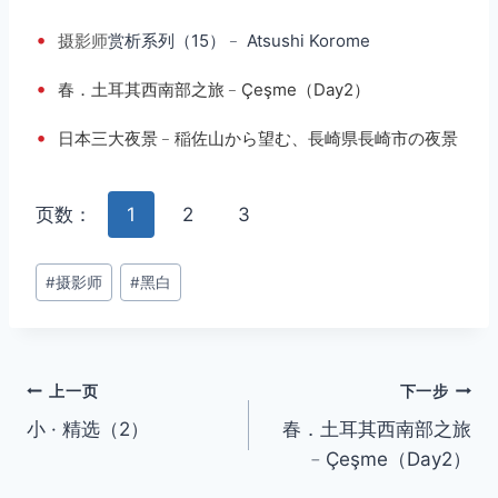
•
摄影师
赏析系列（15）﹣ Atsushi Korome
•
春．土耳其西南部之旅﹣Çeşme（Day2）
•
日本三大夜景﹣稲佐山から望む、長崎県長崎市の夜景
页数：
1
2
3
文
#
摄影师
#
黑白
章
标
签：
文
上一页
下一步
小 · 精选（2）
春．土耳其西南部之旅
章
﹣Çeşme（Day2）
导