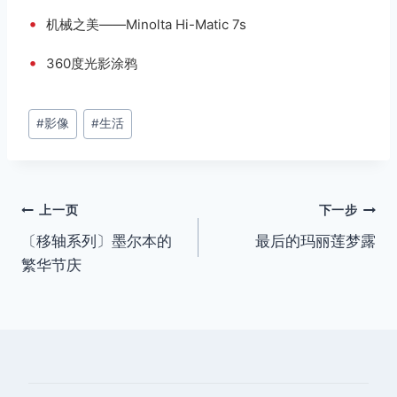
•
机械之美——Minolta Hi-Matic 7s
•
360度光影涂鸦
文
#
影像
#
生活
章
标
签：
文
上一页
下一步
〔移轴系列〕墨尔本的
最后的玛丽莲梦露
章
繁华节庆
导
航