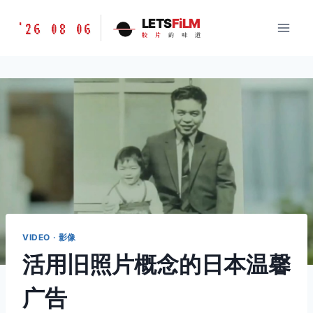
跳
胶
LETS
FiLM
'26 08 06
到
胶
片
的
味
道
片
内
的
容
味
道
LETSFILM
VIDEO · 影像
活用旧照片概念的日本温馨
广告