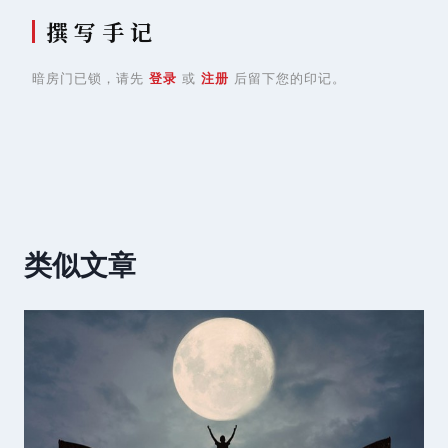
撰 写 手 记
暗房门已锁，请先
登录
或
注册
后留下您的印记。
类似文章