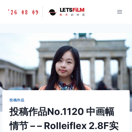
跳
胶
LETS
FiLM
'26 08 09
到
胶
片
的
味
道
片
内
的
容
味
道
LETSFILM
投稿作品
投稿作品No.1120 中画幅
情节 – – Rolleiflex 2.8F实