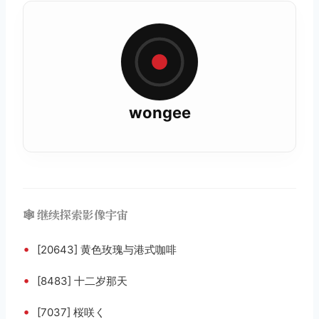
wongee
🕸️ 继续探索影像宇宙
•
[20643] 黄色玫瑰与港式咖啡
•
[8483] 十二岁那天
•
[7037] 桜咲く