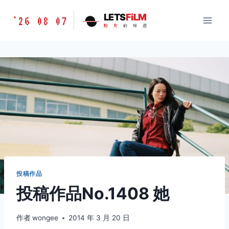
跳
胶
LETS
FiLM
'26 08 07
到
胶
片
的
味
道
片
内
的
容
味
道
LETSFILM
投稿作品
投稿作品No.1408 她
作者
wongee
2014 年 3 月 20 日