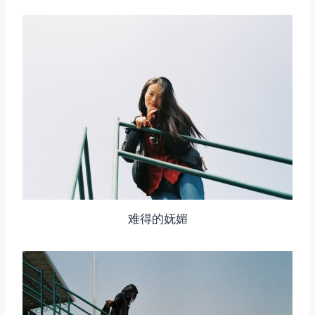
难得的妩媚