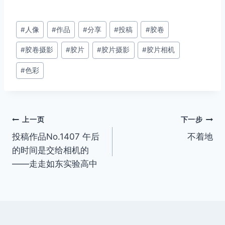
文
#
人像
#
作品
#
分享
#
投稿
#
胶卷
章
#
胶卷摄影
#
胶片
#
胶片摄影
#
胶片相机
标
签：
#
色彩
文
上一页
下一步
投稿作品No.1407 午后
不着地
章
的时间是交给相机的
导
——走走如东实验高中
航