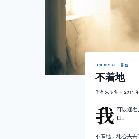
COLORFUL · 影色
不着地
作者
朱多多
2014 
我
可以迎着
口。
不着地，地心失去