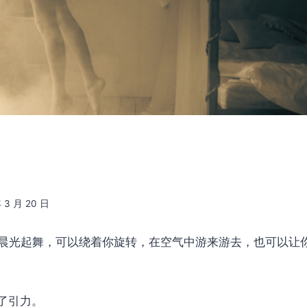
年 3 月 20 日
晨光起舞，可以绕着你旋转，在空气中游来游去，也可以让
了引力。