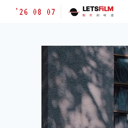
跳
胶
LETS
FiLM
'26 08 07
到
片
胶
片
的
味
道
内
的
容
味
道
LETSFILM