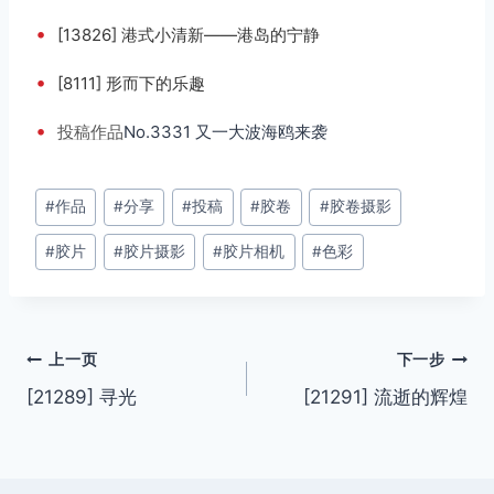
•
[13826] 港式小清新——港岛的宁静
•
[8111] 形而下的乐趣
•
投稿
作品
No.3331 又一大波海鸥来袭
文
#
作品
#
分享
#
投稿
#
胶卷
#
胶卷摄影
章
#
胶片
#
胶片摄影
#
胶片相机
#
色彩
标
签：
文
上一页
下一步
[21289] 寻光
[21291] 流逝的辉煌
章
导