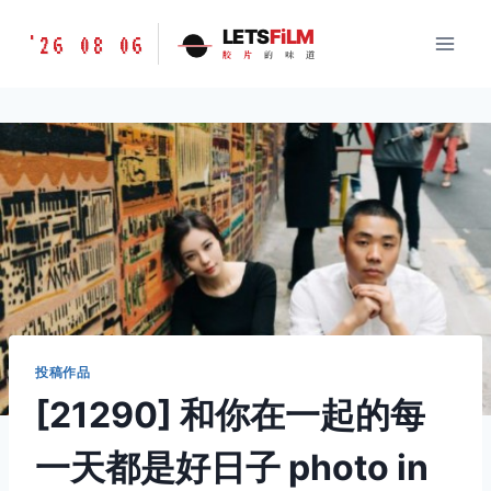
跳
胶
LETS
FiLM
'26 08 06
到
胶
片
的
味
道
片
内
的
容
味
道
LETSFILM
投稿作品
[21290] 和你在一起的每
一天都是好日子 photo in