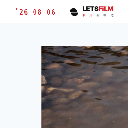
跳
胶
LETS
FiLM
'26 08 06
到
片
胶
片
的
味
道
内
的
容
味
道
LETSFILM