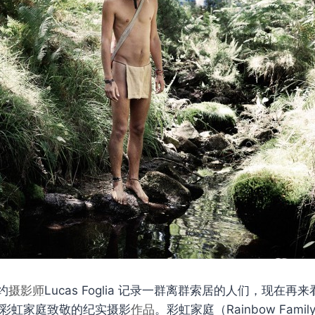
约
摄影师
Lucas Foglia 记录一群离群索居的人们，现在
en 向彩虹家庭致敬的纪实摄影
作品
。彩虹家庭（Rainbow Fami