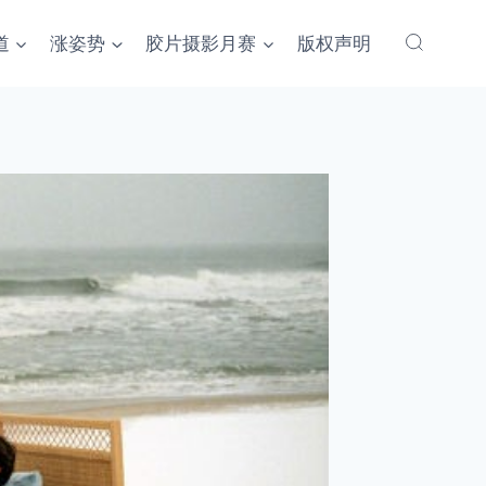
道
涨姿势
胶片摄影月赛
版权声明