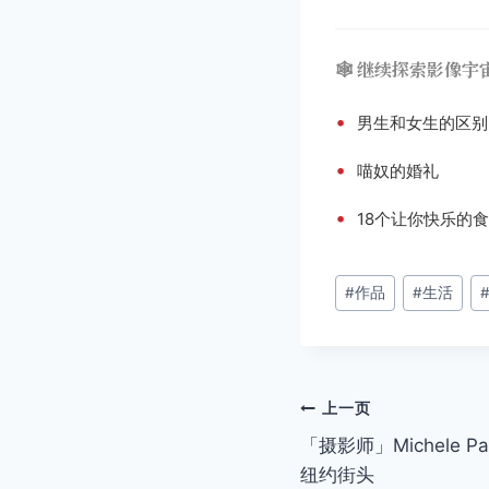
🕸️ 继续探索影像宇
•
男生和女生的区别
•
喵奴的婚礼
•
18个让你快乐的
文
#
作品
#
生活
章
标
签：
文
上一页
「摄影师」Michele 
章
纽约街头