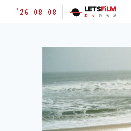
跳
胶
LETS
FiLM
'26 08 08
到
片
胶
片
的
味
道
内
的
容
味
道
LETSFILM