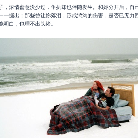
子，浓情蜜意没少过，争执却也伴随发生。和妳分开后，自
一一掘出；那些曾让妳落泪，形成鸿沟的伤害，是否已无力
能明白，也理不出头绪。