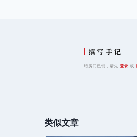
导
航
撰 写 手 记
暗房门已锁，请先
登录
或
类似文章