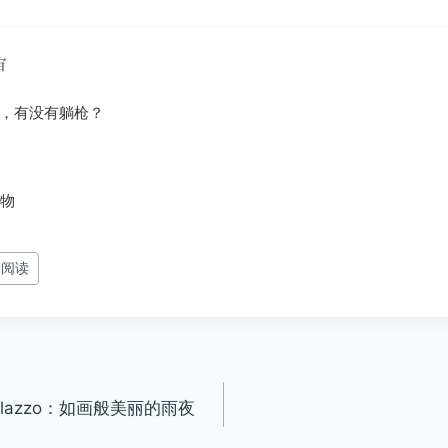
宙
，有没有躺枪？
食物
#
阅读
Palazzo：如画般美丽的雨夜