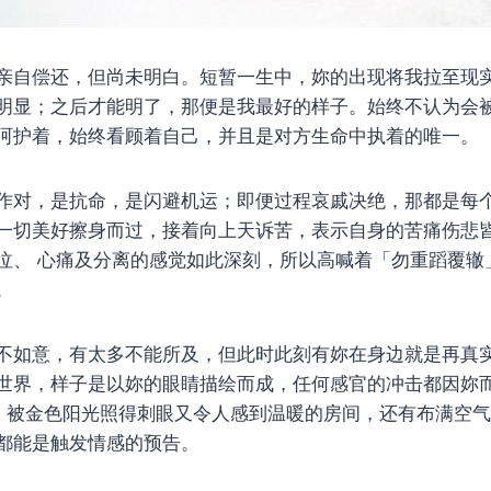
亲自偿还，但尚未明白。短暂一生中，妳的出现将我拉至现
明显；之后才能明了，那便是我最好的样子。始终不认为会
呵护着，始终看顾着自己，并且是对方生命中执着的唯一。
人生作对，是抗命，是闪避机运；即便过程哀戚决绝，那都是每
一切美好擦身而过，接着向上天诉苦，表示自身的苦痛伤悲
泣、 心痛及分离的感觉如此深刻，所以高喊着「勿重蹈覆辙
。
不如意，有太多不能所及，但此时此刻有妳在身边就是再真
世界，样子是以妳的眼睛描绘而成，任何感官的冲击都因妳
 28，被金色阳光照得刺眼又令人感到温暖的房间，还有布满空
都能是触发情感的预告。