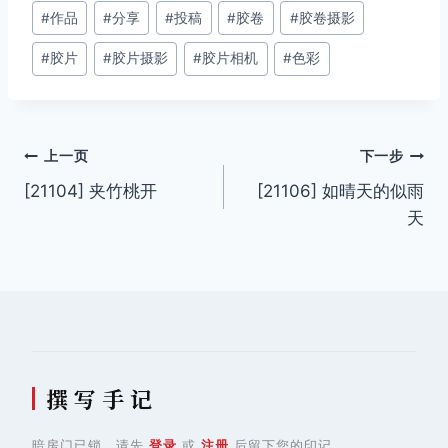
文
#
作品
#
分享
#
投稿
#
胶卷
#
胶卷摄影
章
#
胶片
#
胶片摄影
#
胶片相机
#
色彩
标
签：
文
上一页
下一步
[21104] 夹竹桃开
[21106] 如晴天的似雨
章
天
导
航
撰 写 手 记
暗房门已锁，请先
登录
或
注册
后留下您的印记。