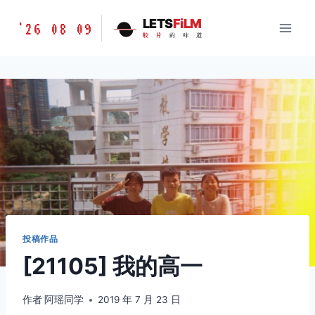
跳
胶
LETS
FiLM
'26 08 09
到
胶
片
的
味
道
片
内
的
容
味
道
LETSFILM
投稿作品
[21105] 我的高一
作者
阿瑶同学
2019 年 7 月 23 日