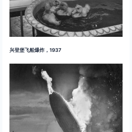
兴登堡飞船爆炸，1937