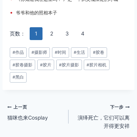
•
爷爷和他的照相本子
页数：
1
2
3
4
文
#
作品
#
摄影师
#
时间
#
生活
#
胶卷
章
#
胶卷摄影
#
胶片
#
胶片摄影
#
胶片相机
标
签：
#
黑白
文
上一页
下一步
猫咪也来Cosplay
演绎死亡，它们可以离
章
开得更安祥
导