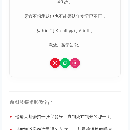
40 岁。
尽管不想承认但也不能否认年华早已不再，
从 Kid 到 Kidult 再到 Adult，
竟然...毫无知觉...
🕸️ 继续探索影像宇宙
•
他每天都会拍一张宝丽来，直到死亡到来的那一天
•
《你知道我在这里吗？ 》之一，从灵魂深处的呼喊