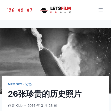
跳
胶
LETS
FiLM
'26 08 07
到
胶
片
的
味
道
片
内
的
容
味
道
LETSFILM
MEMORY · 记忆
26张珍贵的历史照片
作者
Kido
2014 年 3 月 26 日