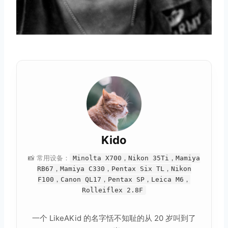
Kido
📸 常用设备：
Minolta X700，Nikon 35Ti，Mamiya
RB67，Mamiya C330，Pentax Six TL，Nikon
F100，Canon QL17，Pentax SP，Leica M6，
Rolleiflex 2.8F
一个 LikeAKid 的名字恬不知耻的从 20 岁叫到了