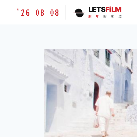
跳
胶
LETS
FiLM
'26 08 08
到
片
胶
片
的
味
道
内
的
容
味
道
LETSFILM