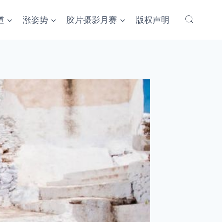
道
涨姿势
胶片摄影月赛
版权声明