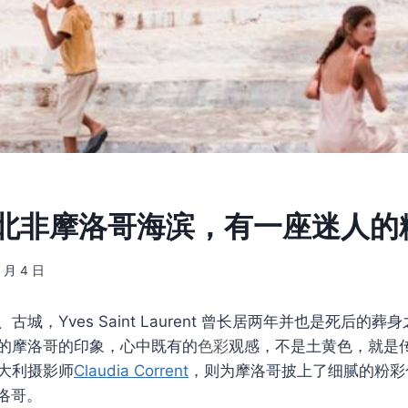
ah：北非摩洛哥海滨，有一座迷人
4 月 4 日
古城，Yves Saint Laurent 曾长居两年并也是死后的
的摩洛哥的印象，心中既有的
色彩
观感，不是土黄色，就是
大利摄影师
Claudia Corrent
，则为摩洛哥披上了细腻的粉彩
洛哥。