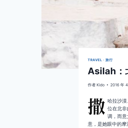
TRAVEL · 旅行
Asil
作者
Kido
2016 年 
撒
哈拉沙漠、
位在北非
调，而意
意，是她眼中的摩