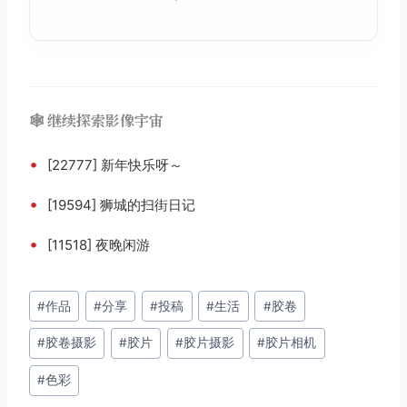
🕸️ 继续探索影像宇宙
•
[22777] 新年快乐呀～
•
[19594] 狮城的扫街日记
•
[11518] 夜晚闲游
文
#
作品
#
分享
#
投稿
#
生活
#
胶卷
章
#
胶卷摄影
#
胶片
#
胶片摄影
#
胶片相机
标
签：
#
色彩