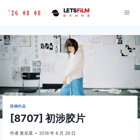
跳
胶
LETS
FiLM
'26 08 08
到
胶
片
的
味
道
片
内
的
容
味
道
LETSFILM
投稿作品
[8707] 初涉胶片
作者
黄东晨
2016 年 8 月 29 日