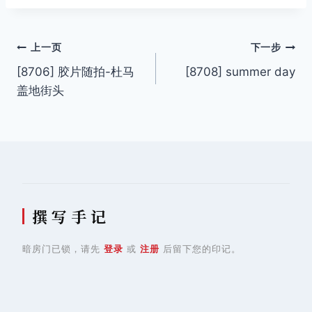
文
上一页
下一步
[8706] 胶片随拍-杜马
[8708] summer day
章
盖地街头
导
航
撰 写 手 记
暗房门已锁，请先
登录
或
注册
后留下您的印记。