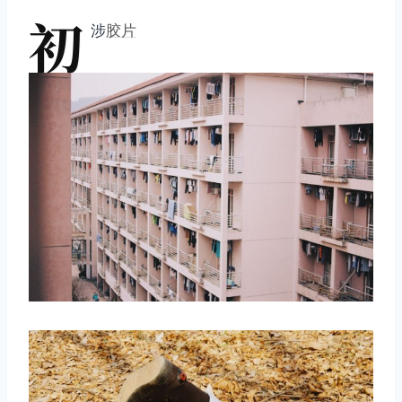
初
涉
胶片