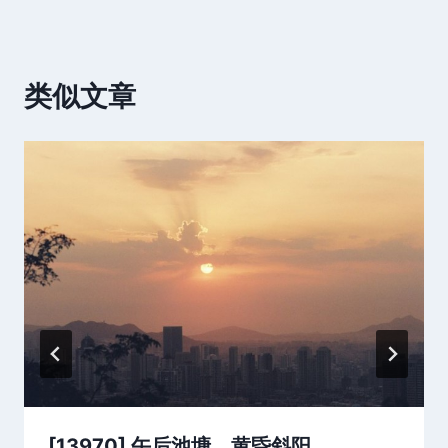
类似文章
[13970] 午后池塘，黄昏斜阳