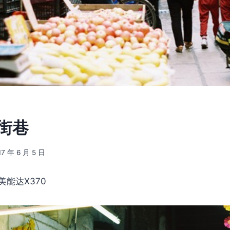
 街巷
17 年 6 月 5 日
美能达X370