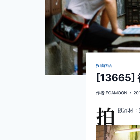
投稿作品
[13665]
作者
FOAMOON
20
拍
摄器材：