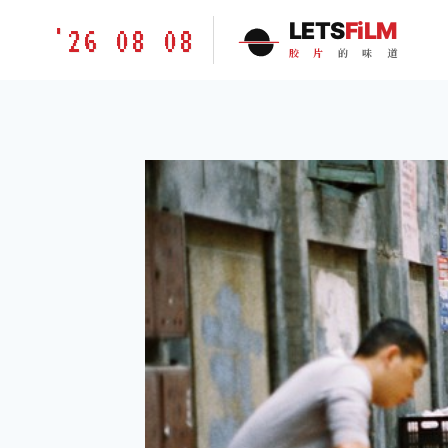
跳
胶
LETS
FiLM
'26 08 08
到
片
胶
片
的
味
道
内
的
容
味
道
LETSFILM