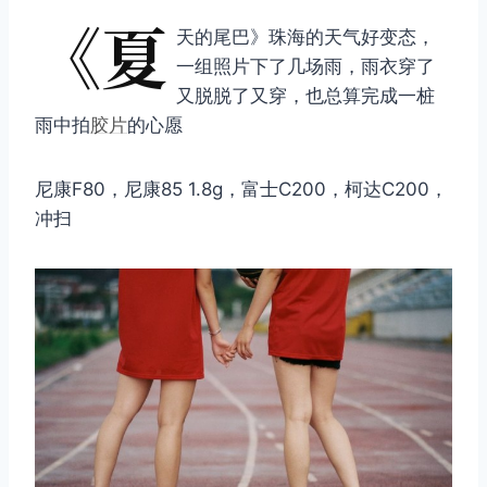
《夏
天的尾巴》珠海的天气好变态，
一组照片下了几场雨，雨衣穿了
又脱脱了又穿，也总算完成一桩
雨中拍
胶片
的心愿
尼康F80，尼康85 1.8g，富士C200，柯达C200，
冲扫