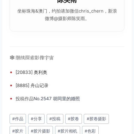
坐标珠海&澳门，约拍请加微信chris_chern，新浪
微博@摄影师陈笑雨。
🕸️ 继续探索影像宇宙
•
[20833] 奥利奥
•
[8885] 舟山记录
•
投稿
作品
No.2547 胡同里的婚照
文
#
作品
#
分享
#
投稿
#
胶卷
#
胶卷摄影
章
#
胶片
#
胶片摄影
#
胶片相机
#
色彩
标