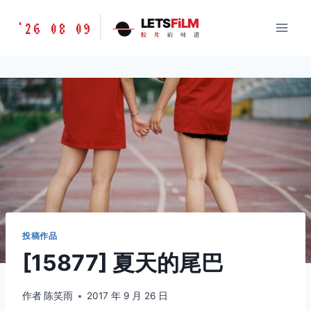
跳
胶
LETS
FiLM
'26 08 09
到
胶
片
的
味
道
片
内
的
容
味
道
LETSFILM
投稿作品
[15877] 夏天的尾巴
作者
陈笑雨
2017 年 9 月 26 日