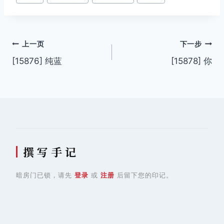
签：
文
上一页
下一步
[15876] 纯蓝
[15878] 你
章
导
航
撰 写 手 记
暗房门已锁，请先
登录
或
注册
后留下您的印记。