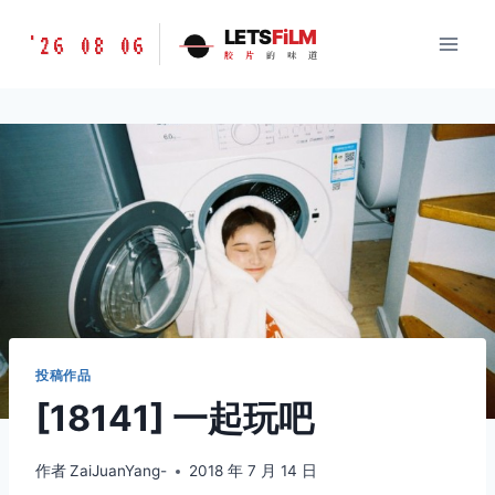
跳
胶
LETS
FiLM
'26 08 06
到
胶
片
的
味
道
片
内
的
容
味
道
LETSFILM
投稿作品
[18141] 一起玩吧
作者
ZaiJuanYang-
2018 年 7 月 14 日