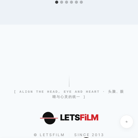
[ ALIGN THE HEAD, EYE AND HEART · 头脑、眼
睛与心灵的统一 ]
LETS
FiLM
© LETSFILM
SINCE 2013
|