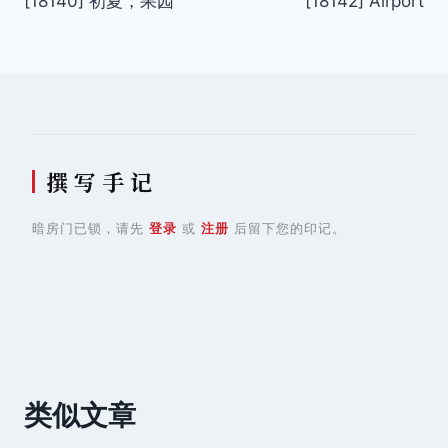
[18140] 初夏，果园
[18142] Airport
章
导
航
撰 写 手 记
暗房门已锁，请先
登录
或
注册
后留下您的印记。
类似文章