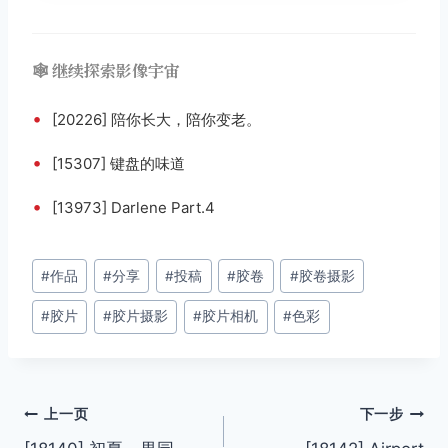
🕸️ 继续探索影像宇宙
•
[20226] 陪你长大，陪你变老。
•
[15307] 键盘的味道
•
[13973] Darlene Part.4
文
#
作品
#
分享
#
投稿
#
胶卷
#
胶卷摄影
章
#
胶片
#
胶片摄影
#
胶片相机
#
色彩
标
签：
文
上一页
下一步