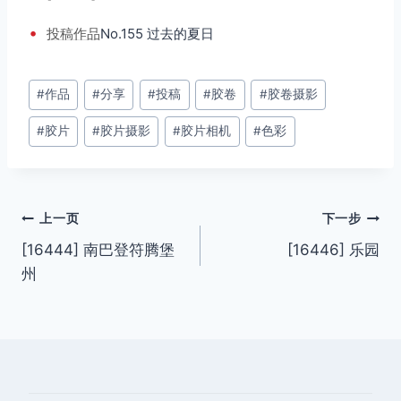
•
投稿
作品
No.155 过去的夏日
文
#
作品
#
分享
#
投稿
#
胶卷
#
胶卷摄影
章
#
胶片
#
胶片摄影
#
胶片相机
#
色彩
标
签：
文
上一页
下一步
[16444] 南巴登符腾堡
[16446] 乐园
章
州
导
航