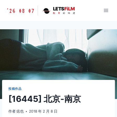
跳
胶
LETS
FiLM
'26 08 07
到
胶
片
的
味
道
片
内
的
容
味
道
LETSFILM
投稿作品
[16445] 北京-南京
作者
痣也
2018 年 2 月 8 日