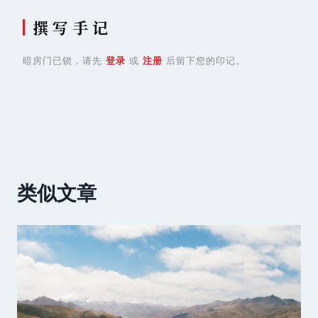
撰 写 手 记
暗房门已锁，请先
登录
或
注册
后留下您的印记。
类似文章