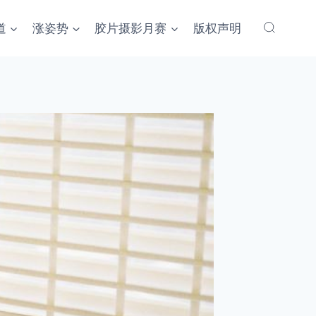
道
涨姿势
胶片摄影月赛
版权声明