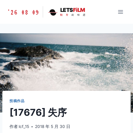
跳
胶
LETS
FiLM
'26 08 09
到
胶
片
的
味
道
片
内
的
容
味
道
LETSFILM
投稿作品
[17676] 失序
作者
lcf_15
2018 年 5 月 30 日