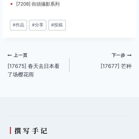
•
[7208] 街頭攝影系列
文
#
作品
#
分享
#
投稿
章
标
签：
文
上一页
下一步
[17675] 春天去日本看
[17677] 芒种
章
了场樱花雨
导
航
撰 写 手 记