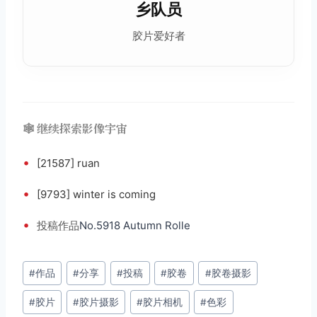
乡队员
胶片爱好者
🕸️ 继续探索影像宇宙
•
[21587] ruan
•
[9793] winter is coming
•
投稿
作品
No.5918 Autumn Rolle
文
#
作品
#
分享
#
投稿
#
胶卷
#
胶卷摄影
章
#
胶片
#
胶片摄影
#
胶片相机
#
色彩
标