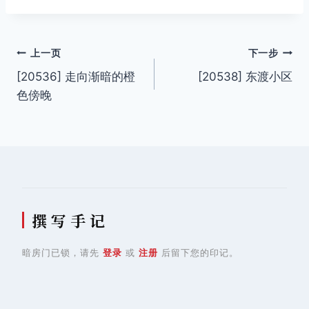
签：
文
上一页
下一步
[20536] 走向渐暗的橙
[20538] 东渡小区
章
色傍晚
导
航
撰 写 手 记
暗房门已锁，请先
登录
或
注册
后留下您的印记。