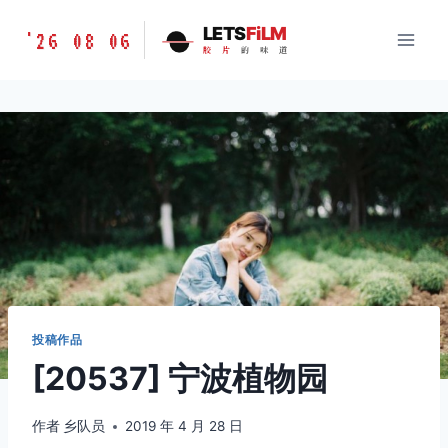
跳
胶
LETS
FiLM
'26 08 06
到
胶
片
的
味
道
片
内
的
容
味
道
LETSFILM
投稿作品
[20537] 宁波植物园
作者
乡队员
2019 年 4 月 28 日