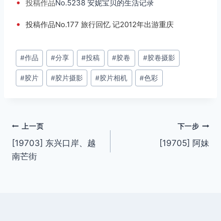
•
投稿
作品
No.5238 安妮宝贝的生活记录
•
投稿作品No.177 旅行回忆 记2012年出游重庆
文
#
作品
#
分享
#
投稿
#
胶卷
#
胶卷摄影
章
#
胶片
#
胶片摄影
#
胶片相机
#
色彩
标
签：
文
上一页
下一步
[19703] 东兴口岸、越
[19705] 阿妹
章
南芒街
导
航