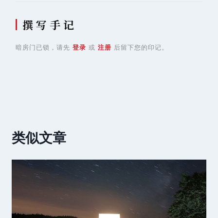
撰 写 手 记
暗房门已锁，请先
登录
或
注册
后留下您的印记。
类似文章