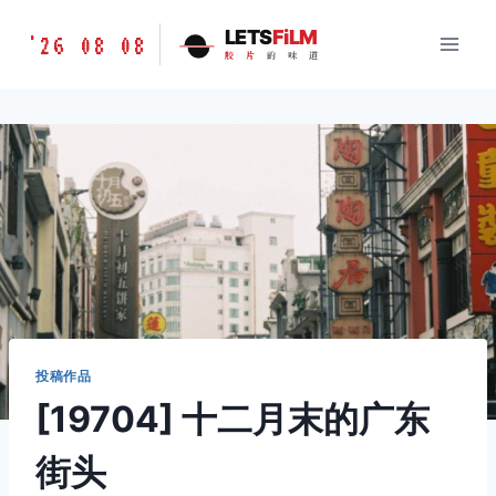
跳
胶
LETS
FiLM
'26 08 08
到
胶
片
的
味
道
片
内
的
容
味
道
LETSFILM
投稿作品
[19704] 十二月末的广东
街头