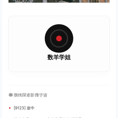
数羊学姐
🕸️ 继续探索影像宇宙
•
[9123] 途中