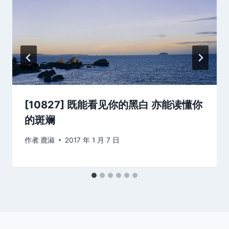
[10827] 既能看见你的黑白 亦能读懂你
的斑斓
作者
鹿淑
2017 年 1 月 7 日