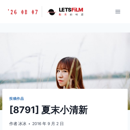
跳
胶
LETS
FiLM
'26 08 07
到
胶
片
的
味
道
片
内
的
容
味
道
LETSFILM
投稿作品
[8791] 夏末小清新
作者
冰冰
2016 年 9 月 2 日