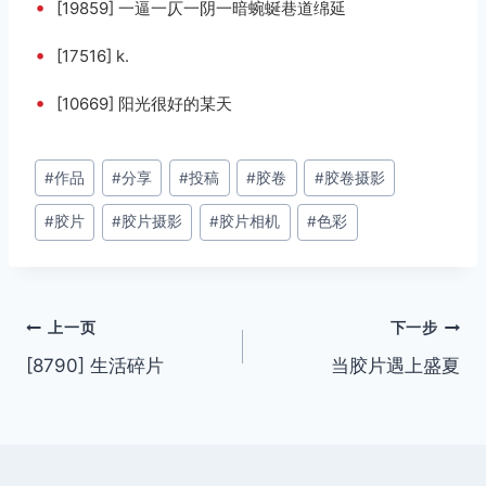
•
[19859] 一逼一仄一阴一暗蜿蜒巷道绵延
•
[17516] k.
•
[10669] 阳光很好的某天
文
#
作品
#
分享
#
投稿
#
胶卷
#
胶卷摄影
章
#
胶片
#
胶片摄影
#
胶片相机
#
色彩
标
签：
文
上一页
下一步
[8790] 生活碎片
当胶片遇上盛夏
章
导
航