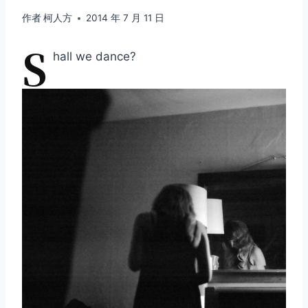
作者
柯人方
2014 年 7 月 11 日
S
hall we dance?