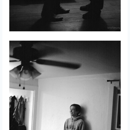
取消
搜索