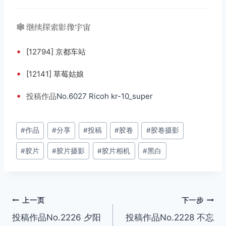
🕸️ 继续探索影像宇宙
•
[12794] 京都车站
•
[12141] 草莓姑娘
•
投稿
作品
No.6027 Ricoh kr-10_super
文
#
作品
#
分享
#
投稿
#
胶卷
#
胶卷摄影
章
#
胶片
#
胶片摄影
#
胶片相机
#
黑白
标
签：
文
上一页
下一步
投稿作品No.2226 夕阳
投稿作品No.2228 不忘
章